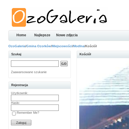
Home
Najlepsze
Nowe zdjęcia
OzoGaleria
/
Gmina Ozorków
/
Miejscowości
/
Modlna
/Kościół
Szukaj
Kościół
Zaawansowane szukanie
Rejestracja
Użytkownik:
Hasło:
Remember Me?