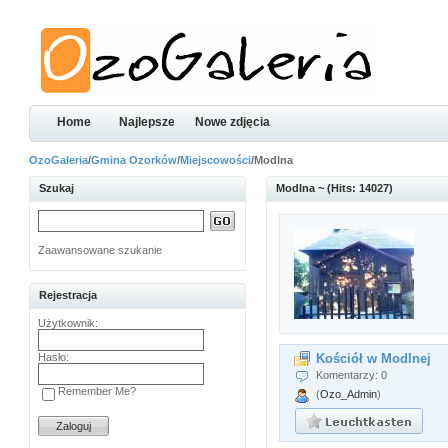
Home
Najlepsze
Nowe zdjęcia
OzoGaleria
/
Gmina Ozorków
/
Miejscowości
/Modlna
Szukaj
Modlna ~ (Hits: 14027)
Zaawansowane szukanie
Rejestracja
Użytkownik:
Hasło:
Kościół w Modlnej
Komentarzy: 0
Remember Me?
(
Ozo_Admin
)