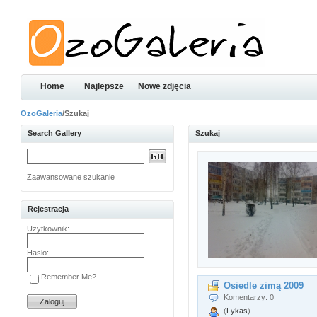
Home
Najlepsze
Nowe zdjęcia
OzoGaleria
/Szukaj
Search Gallery
Szukaj
Zaawansowane szukanie
Rejestracja
Użytkownik:
Hasło:
Remember Me?
Osiedle zimą 2009
Komentarzy: 0
(
Lykas
)