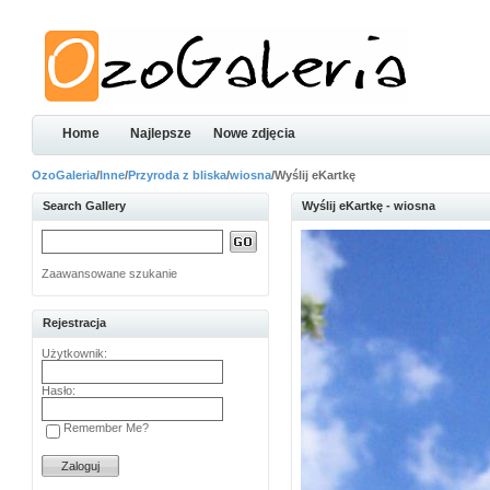
Home
Najlepsze
Nowe zdjęcia
OzoGaleria
/
Inne
/
Przyroda z bliska
/
wiosna
/Wyślij eKartkę
Search Gallery
Wyślij eKartkę - wiosna
Zaawansowane szukanie
Rejestracja
Użytkownik:
Hasło:
Remember Me?