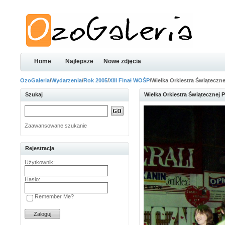
Home
Najlepsze
Nowe zdjęcia
OzoGaleria
/
Wydarzenia
/
Rok 2005
/
XIII Finał WOŚP
/Wielka Orkiestra Świątecz
Szukaj
Wielka Orkiestra Świątecznej
Zaawansowane szukanie
Rejestracja
Użytkownik:
Hasło:
Remember Me?