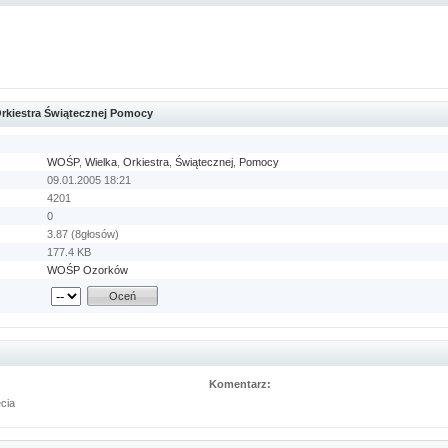
 Orkiestra Świątecznej Pomocy
WOŚP
,
Wielka
,
Orkiestra
,
Świątecznej
,
Pomocy
09.01.2005 18:21
4201
0
3.87 (8głosów)
177.4 KB
WOŚP Ozorków
Komentarz:
ęcia