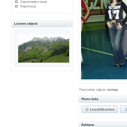
Zapomniałem hasła
Rejestracja
Losowe zdjęcie
Poprzednie zdjęcie:
występ
Photo links
Reklama