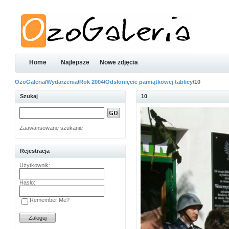
Home
Najlepsze
Nowe zdjęcia
OzoGaleria
/
Wydarzenia
/
Rok 2004
/
Odsłonięcie pamiątkowej tablicy
/10
Szukaj
10
Zaawansowane szukanie
Rejestracja
Użytkownik:
Hasło:
Remember Me?