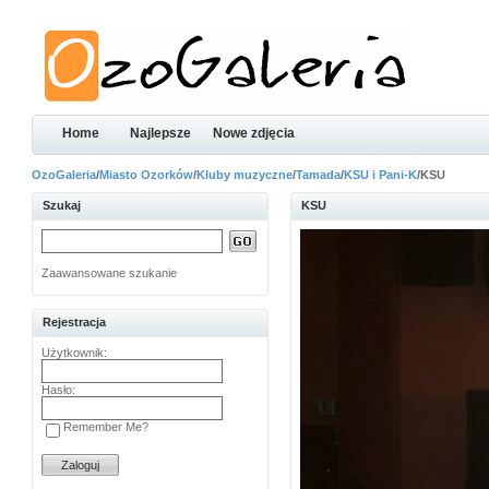
Home
Najlepsze
Nowe zdjęcia
OzoGaleria
/
Miasto Ozorków
/
Kluby muzyczne
/
Tamada
/
KSU i Pani-K
/KSU
Szukaj
KSU
Zaawansowane szukanie
Rejestracja
Użytkownik:
Hasło:
Remember Me?