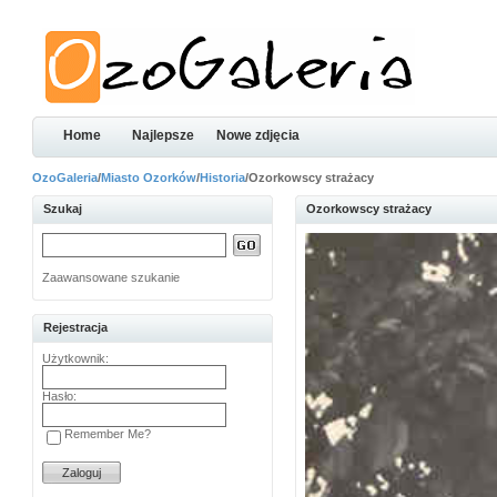
Home
Najlepsze
Nowe zdjęcia
OzoGaleria
/
Miasto Ozorków
/
Historia
/Ozorkowscy strażacy
Szukaj
Ozorkowscy strażacy
Zaawansowane szukanie
Rejestracja
Użytkownik:
Hasło:
Remember Me?