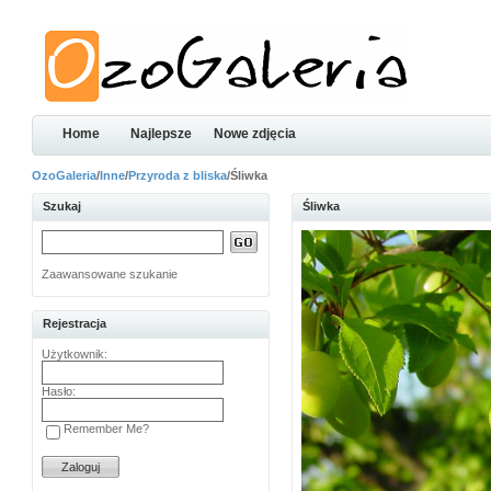
Home
Najlepsze
Nowe zdjęcia
OzoGaleria
/
Inne
/
Przyroda z bliska
/Śliwka
Szukaj
Śliwka
Zaawansowane szukanie
Rejestracja
Użytkownik:
Hasło:
Remember Me?