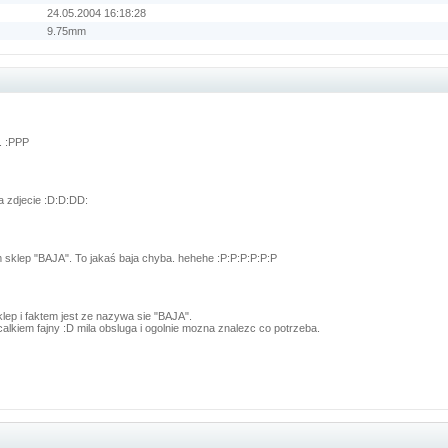
24.05.2004 16:18:28
9.75mm
.. :PPP
a zdjecie :D:D:DD:
m sklep "BAJA". To jakaś baja chyba. hehehe :P:P:P:P:P:P
sklep i faktem jest ze nazywa sie "BAJA".
calkiem fajny :D mila obsluga i ogolnie mozna znalezc co potrzeba.