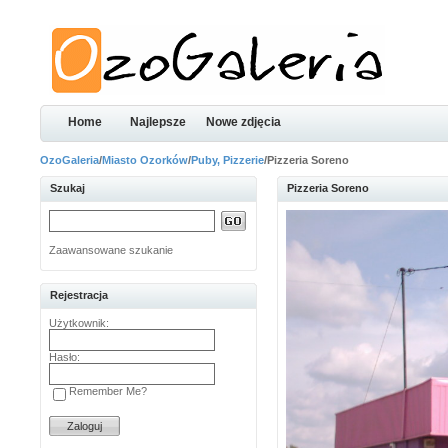
Home
Najlepsze
Nowe zdjęcia
OzoGaleria
/
Miasto Ozorków
/
Puby, Pizzerie
/Pizzeria Soreno
Szukaj
Pizzeria Soreno
Zaawansowane szukanie
Rejestracja
Użytkownik:
Hasło:
Remember Me?