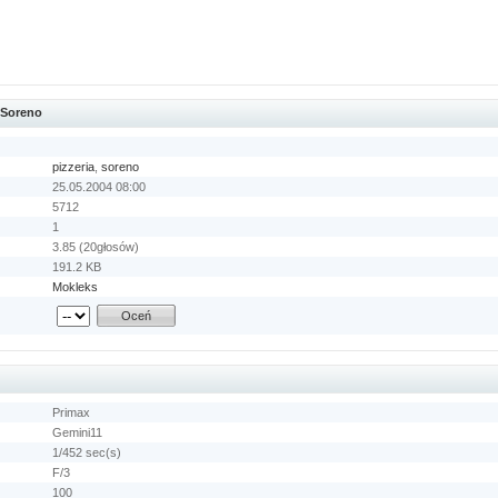
a Soreno
pizzeria
,
soreno
25.05.2004 08:00
5712
1
3.85 (20głosów)
191.2 KB
Mokleks
Primax
Gemini11
1/452 sec(s)
F/3
100