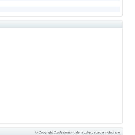
© Copyright
OzoGaleria - galeria zdjęć, zdjęcia i fotografie