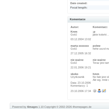
Date created:
Focal length:
Komentarze
Autor:
Komentarz:
Krem
;p
Gość
jakie kolorki .
03.12.2004 13:02
marta xxxxxxx
polew
Gość
hehe uszol m
27.12.2005 16:32
nie ważne
nie ważne
Gość
Teraz jest ta
22.01.2006 19:21
skoko
hmm
Użytkownik
No fakt jest 
Ale wg. mnie 
Data: 23.10.2006
Komentarzy: 1
23.10.2006 17:34
Powered by
4images
1.10
Copyright © 2002-2026
4homepages.de