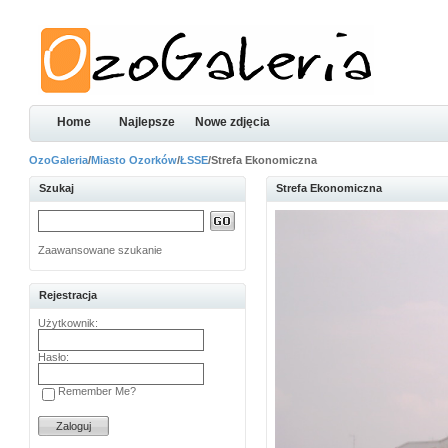
Home
Najlepsze
Nowe zdjęcia
OzoGaleria
/
Miasto Ozorków
/
ŁSSE
/Strefa Ekonomiczna
Szukaj
Strefa Ekonomiczna
Zaawansowane szukanie
Rejestracja
Użytkownik:
Hasło:
Remember Me?