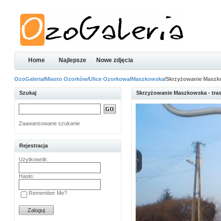
Home
Najlepsze
Nowe zdjęcia
OzoGaleria
/
Miasto Ozorków
/
Ulice Ozorkowa
/
Maszkowska
/Skrzyżowanie Maszko
Szukaj
Skrzyżowanie Maszkowska - tra
Zaawansowane szukanie
Rejestracja
Użytkownik:
Hasło:
Remember Me?