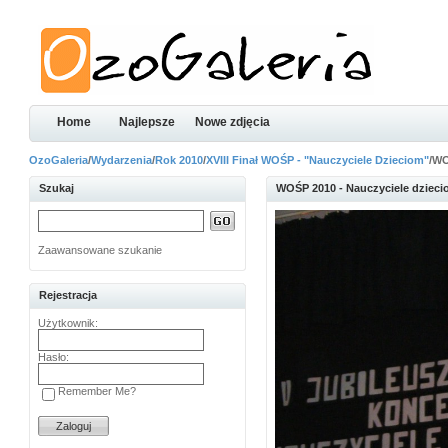
Home
Najlepsze
Nowe zdjęcia
OzoGaleria
/
Wydarzenia
/
Rok 2010
/
XVIII Finał WOŚP - "Nauczyciele Dzieciom"
/WO
Szukaj
WOŚP 2010 - Nauczyciele dziec
Zaawansowane szukanie
Rejestracja
Użytkownik:
Hasło:
Remember Me?