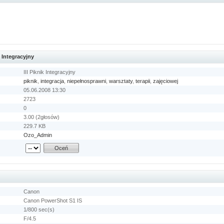
k Integracyjny
III Piknik Integracyjny
piknik
,
integracja
,
niepełnosprawni
,
warsztaty
,
terapii
,
zajęciowej
05.06.2008 13:30
2723
0
3.00 (2głosów)
229.7 KB
Ozo_Admin
Canon
Canon PowerShot S1 IS
1/800 sec(s)
F/4.5