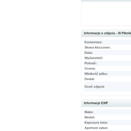
Informacje o zdjęciu - III Pikni
Komentarz:
Słowa kluczowe:
Data:
Wyświetleń:
Pobrań:
Ocena:
Wielkość pliku:
Dodał:
Oceń zdjęcie
Informacje EXIF
Make:
Model:
Exposure time:
Aperture value: