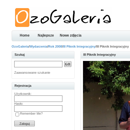
Home
Najlepsze
Nowe zdjęcia
OzoGaleria
/
Wydarzenia
/
Rok 2008
/
III Piknik Integracyjny
/III Piknik Integracyjny
Szukaj
III Piknik Integracyjny
Zaawansowane szukanie
Rejestracja
Użytkownik:
Hasło:
Remember Me?