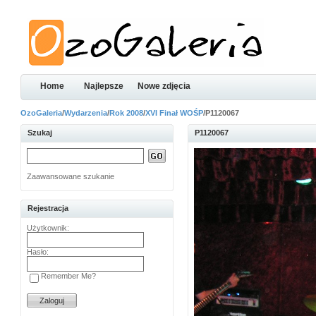
Home
Najlepsze
Nowe zdjęcia
OzoGaleria
/
Wydarzenia
/
Rok 2008
/
XVI Finał WOŚP
/P1120067
Szukaj
P1120067
Zaawansowane szukanie
Rejestracja
Użytkownik:
Hasło:
Remember Me?