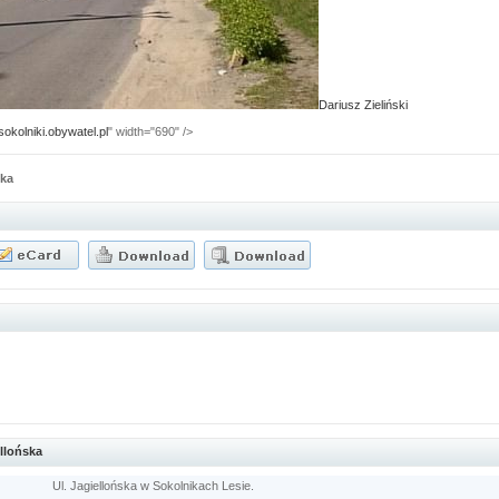
Dariusz Zieliński
okolniki.obywatel.pl
" width="690" />
ska
ellońska
Ul. Jagiellońska w Sokolnikach Lesie.