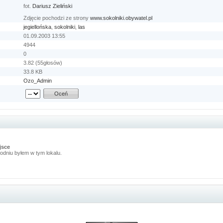
fot.
Dariusz Zieliński
Zdjęcie pochodzi ze strony
www.sokolniki.obywatel.pl
jegiellońska
,
sokolniki
,
las
01.09.2003 13:55
4944
0
3.82 (55głosów)
33.8 KB
Ozo_Admin
jsce
odniu byłem w tym lokalu.