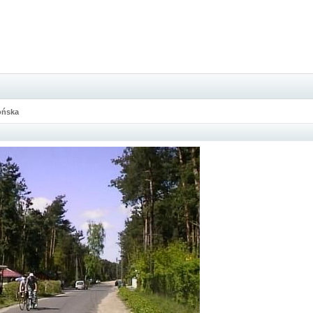
lońska