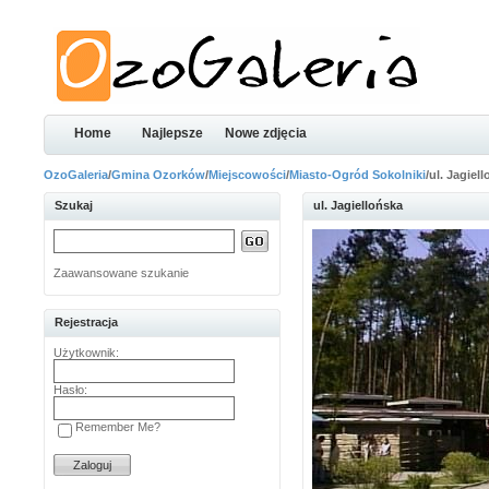
Home
Najlepsze
Nowe zdjęcia
OzoGaleria
/
Gmina Ozorków
/
Miejscowości
/
Miasto-Ogród Sokolniki
/ul. Jagiel
Szukaj
ul. Jagiellońska
Zaawansowane szukanie
Rejestracja
Użytkownik:
Hasło:
Remember Me?