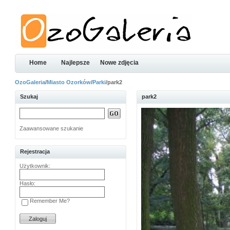
Home
Najlepsze
Nowe zdjęcia
OzoGaleria
/
Miasto Ozorków
/
Parki
/park2
Szukaj
park2
Zaawansowane szukanie
Rejestracja
Użytkownik:
Hasło:
Remember Me?