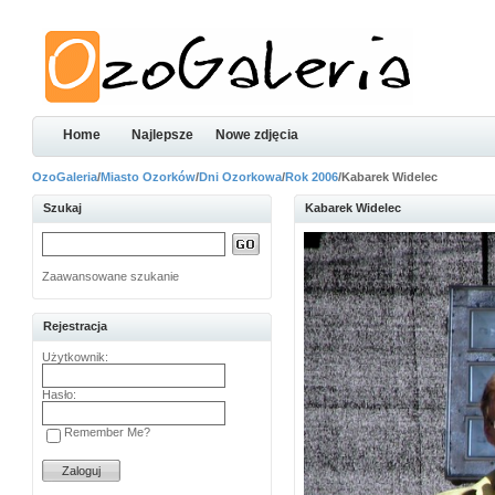
Home
Najlepsze
Nowe zdjęcia
OzoGaleria
/
Miasto Ozorków
/
Dni Ozorkowa
/
Rok 2006
/Kabarek Widelec
Szukaj
Kabarek Widelec
Zaawansowane szukanie
Rejestracja
Użytkownik:
Hasło:
Remember Me?