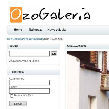
Home
Najlepsze
Nowe zdjęcia
OzoGaleria
/
Poza gminą
/
Orła
/Orła 10.09.2005
Szukaj
Orła 10.09.2005
Zaawansowane szukanie
Rejestracja
Użytkownik:
Hasło:
Remember Me?