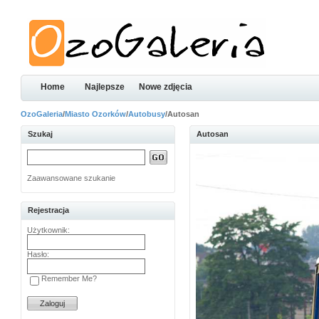
Home
Najlepsze
Nowe zdjęcia
OzoGaleria
/
Miasto Ozorków
/
Autobusy
/Autosan
Szukaj
Autosan
Zaawansowane szukanie
Rejestracja
Użytkownik:
Hasło:
Remember Me?