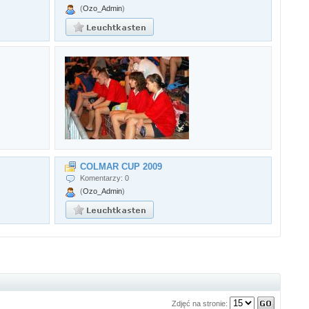
(
Ozo_Admin
)
COLMAR CUP 2009
Komentarzy: 0
(
Ozo_Admin
)
Zdjęć na stronie: