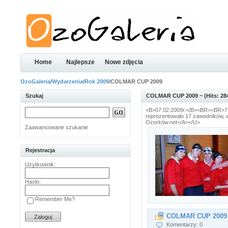
Home
Najlepsze
Nowe zdjęcia
OzoGaleria
/
Wydarzenia
/
Rok 2009
/COLMAR CUP 2009
Szukaj
COLMAR CUP 2009 ~ (Hits: 28
<B>07.02.2009r.</B><BR><BR>7 l
reprezentowało 17 zawodników, 
Ozorków.net</A></U>
Zaawansowane szukanie
Rejestracja
Użytkownik:
Hasło:
Remember Me?
COLMAR CUP 2009
Komentarzy: 0