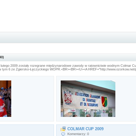
40)
utego 2009 zostały rozegrane międzynarodowe zawody w ratownictwie wodnym Colmar Cup 
w tym 6 ze Zgiersko-Łęczyckiego WOPR.<BR><BR><U><A HREF="http://www.ozorkow.net/plyw
COLMAR CUP 2009
Komentarzy: 0