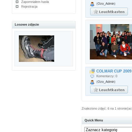
Zapomniałem hasła
(
Ozo_Admin
)
Rejestracja
Losowe zdjęcie
COLMAR CUP 2009
Komentarzy: 0
(
Ozo_Admin
)
Znaleziono zdjęć: 6 na 1 stronie(ac
Quick Menu