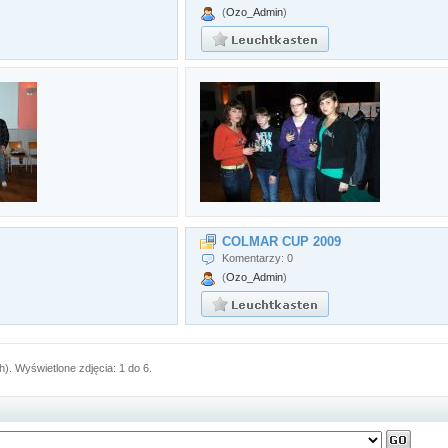
(
Ozo_Admin
)
COLMAR CUP 2009
Komentarzy: 0
(
Ozo_Admin
)
h). Wyświetlone zdjęcia: 1 do 6.