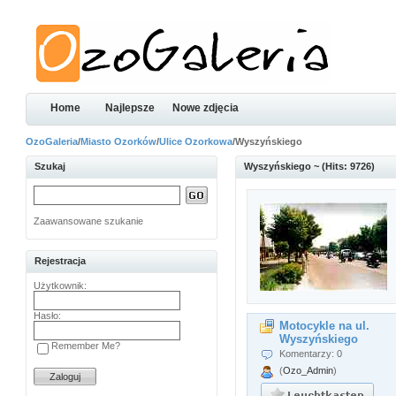
Home
Najlepsze
Nowe zdjęcia
OzoGaleria
/
Miasto Ozorków
/
Ulice Ozorkowa
/Wyszyńskiego
Szukaj
Wyszyńskiego ~ (Hits: 9726)
Zaawansowane szukanie
Rejestracja
Użytkownik:
Hasło:
Motocykle na ul.
Wyszyńskiego
Remember Me?
Komentarzy: 0
(
Ozo_Admin
)