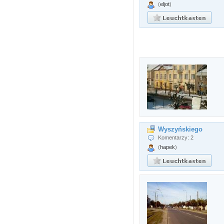
(
eljot
)
Wyszyńskiego
Komentarzy: 2
(
hapek
)