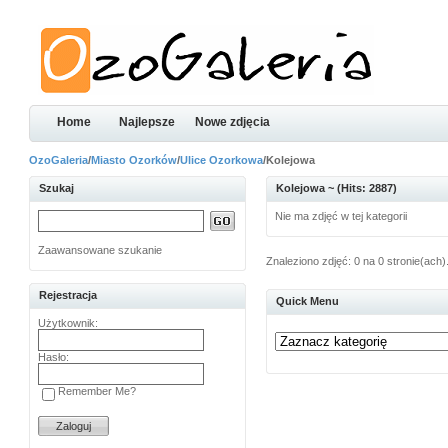
Home
Najlepsze
Nowe zdjęcia
OzoGaleria
/
Miasto Ozorków
/
Ulice Ozorkowa
/Kolejowa
Szukaj
Kolejowa ~ (Hits: 2887)
Nie ma zdjęć w tej kategorii
Zaawansowane szukanie
Znaleziono zdjęć: 0 na 0 stronie(ach)
Rejestracja
Quick Menu
Użytkownik:
Hasło:
Remember Me?