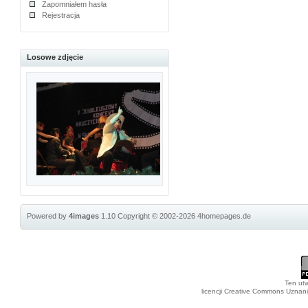
Zapomniałem hasła
Rejestracja
Losowe zdjęcie
Powered by
4images
1.10
Copyright © 2002-2026
4homepages.de
Ten utw
licencji Creative Commons Uznan