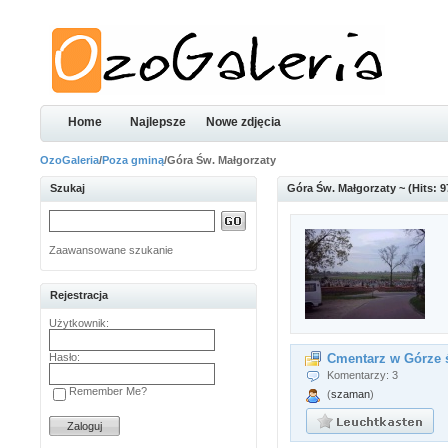
Home
Najlepsze
Nowe zdjęcia
OzoGaleria
/
Poza gminą
/Góra Św. Małgorzaty
Szukaj
Góra Św. Małgorzaty ~ (Hits: 9
Zaawansowane szukanie
Rejestracja
Użytkownik:
Hasło:
Cmentarz w Górze 
Komentarzy: 3
Remember Me?
(
szaman
)