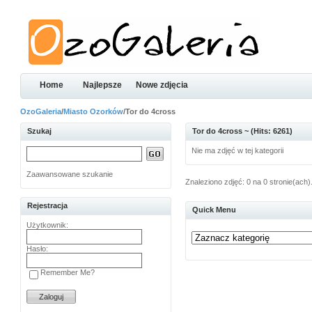
Home
Najlepsze
Nowe zdjęcia
OzoGaleria
/
Miasto Ozorków
/Tor do 4cross
Szukaj
Tor do 4cross ~ (Hits: 6261)
Nie ma zdjęć w tej kategorii
Zaawansowane szukanie
Znaleziono zdjęć: 0 na 0 stronie(ach)
Rejestracja
Quick Menu
Użytkownik:
Hasło:
Remember Me?